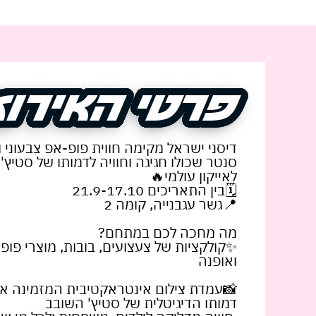
פרטי האירוע
פרטי האירוע
דיסני ישראל מקימה חווית פופ-אפ צבעוני וי
סנטר שכולו חגיגה וחוויה לדמותו של סטיץ
לאייקון עולמי🔥
🗓️בין התאריכים 21.9-17.10
📍גשר עגבנייה, קומה 2
מה מחכה לכם במתחם?
✨קולקציות של צעצועים, בובות, מוצרי פופ,
ואופנה
📸עמדת צילום אינטראקטיבית המזמינה א
דמותו הדיגיטלית של סטיץ' השובב