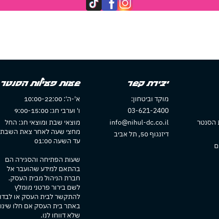
יצירת קשר
שעות פעילות הסנטר
מוקד וביטחון:
א'-ה': 10:00-22:00
03-621-2400
ו' וערבי חג: 9:00-15:00
 הסנטר
info@nihul-dc.co.il
מוצאי שבת ומוצאי חג: החל
מחצי שעה לאחר צאת השבת
דיזנגוף 50, תל אביב
עד השעה 01:00
ם
שעות הפתיחה והסגירה הם
בהתאם למידע שהועבר אל
חברת הניהול מבית העסק.
לשם בירור פרטני מומלץ
להתקשר לבית העסק או לבדו
באתר בית העסק אם חלו שינוי
שלא דווחו לנו.