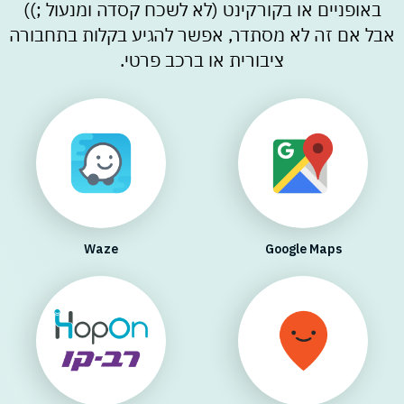
משחקים
מתנות
באופניים או בקורקינט (לא לשכח קסדה ומנעול ;))
ופנטזיה
אביזרים
משתמש חדש/אורח
משתמש חדש/אורח
אבל אם זה לא מסתדר, אפשר להגיע בקלות בתחבורה
ופנאי
ציבורית או ברכב פרטי.
חנויות
שונות
להרשמה
בלעדיות
בסנטר
לכל
החנויות
Waze
Google Maps