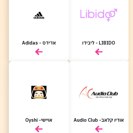
משחקים
מתנות
ופנטזיה
אביזרים
משתמש חדש/אורח
משתמש חדש/אורח
ופנאי
חנויות
שונות
להרשמה
בלעדיות
בסנטר
LIBIDO - ליבידו
אדידס - Adidas
לכל
החנויות
אודיו קלאב- Audio Club
אויישי- Oyshi