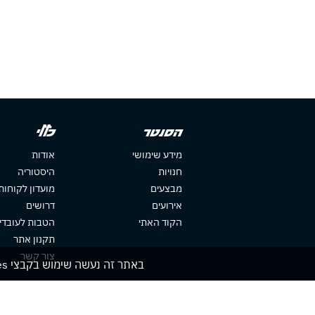
הסנטר
כללי
מידע שימושי
אודות
חנויות
היסטוריה
מבצעים
מועדון לקוחות
אירועים
דרושים
הקוד האתי
הטבות לעובדי
תקנון אתר
צור קשר
באתר זה נעשה שימוש בקבצי cookies. המשך גלישתך באתר מהווה הסכמה לשימוש זה. למידע נוסף עיין ב