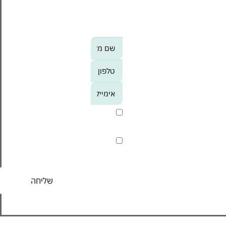
מעודכנים לקבל מידע על
אירועי הסנטר, מבצעים
וחוויות לפני כולם?
אנא
מלאו
את
טופס
-
אני מסכים/ה לקבל חומר
הצטרפו
פרסומי
אלינו
קראתי ואני מסכים/ה ל
מדיניות
הפרטיות