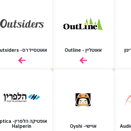
אאוטליין - Outline
אאוטסיידרס- Outsiders
אופטיקה הלפרין- a
אויישי- Oyshi
Halperin