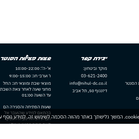
יצירת קשר
שעות פעילות הסנטר
מוקד וביטחון:
א'-ה': 10:00-22:00
03-621-2400
ו' וערבי חג: 9:00-15:00
 הסנטר
info@nihul-dc.co.il
מוצאי שבת ומוצאי חג: החל
מחצי שעה לאחר צאת השבת
דיזנגוף 50, תל אביב
עד השעה 01:00
ם
שעות הפתיחה והסגירה הם
בהתאם למידע שהועבר אל
חברת הניהול מבית העסק.
לשם בירור פרטני מומלץ
להתקשר לבית העסק או לבדו
באתר בית העסק אם חלו שינוי