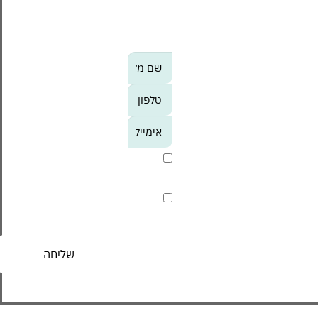
מעודכנים לקבל מידע על
אירועי הסנטר, מבצעים
וחוויות לפני כולם?
אנא
מלאו
את
טופס
-
אני מסכים/ה לקבל חומר
הצטרפו
פרסומי
אלינו
קראתי ואני מסכים/ה ל
מדיניות
הפרטיות