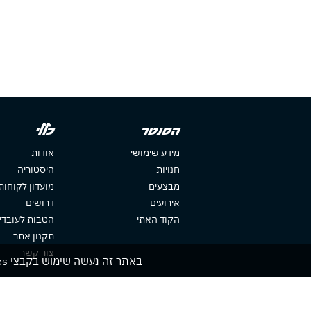
הסנטר
כללי
מידע שימושי
אודות
חנויות
היסטוריה
מבצעים
מועדון לקוחות
אירועים
דרושים
הקוד האתי
הטבות לעובדי
תקנון אתר
צור קשר
באתר זה נעשה שימוש בקבצי cookies. המשך גלישתך באתר מהווה הסכמה לשימוש זה. למידע נוסף עיין ב