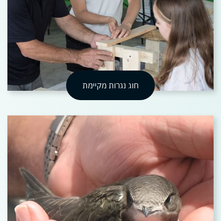
חוג נגרות מקיימת