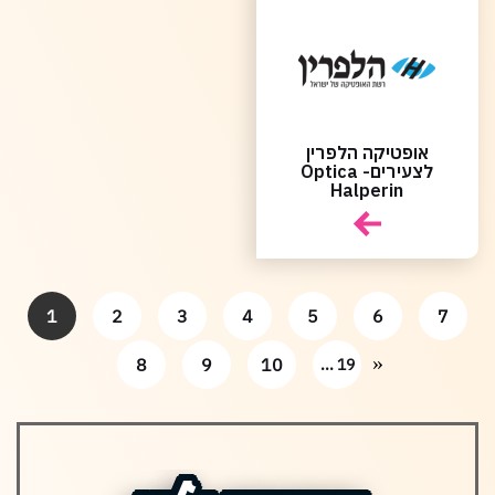
אופטיקה הלפרין
לצעירים- Optica
Halperin
1
2
3
4
5
6
7
»
8
9
10
... 19