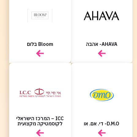
משחקים
מתנות
ופנטזיה
אביזרים
משתמש חדש/אורח
משתמש חדש/אורח
ופנאי
חנויות
שונות
להרשמה
בלעדיות
בסנטר
AHAVA- אהבה
Bloom בלום
לכל
החנויות
ICC – המרכז הישראלי
D.M.O- די. אם. או
לקוסמטיקה מקצועית