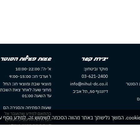
יצירת קשר
שעות פעילות הסנטר
מוקד וביטחון:
א'-ה': 10:00-22:00
03-621-2400
ו' וערבי חג: 9:00-15:00
 הסנטר
info@nihul-dc.co.il
מוצאי שבת ומוצאי חג: החל
מחצי שעה לאחר צאת השבת
דיזנגוף 50, תל אביב
עד השעה 01:00
ם
שעות הפתיחה והסגירה הם
בהתאם למידע שהועבר אל
חברת הניהול מבית העסק.
לשם בירור פרטני מומלץ
להתקשר לבית העסק או לבדו
באתר בית העסק אם חלו שינוי