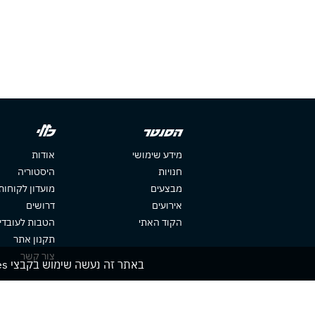
הסנטר
כללי
מידע שימושי
אודות
חנויות
היסטוריה
מבצעים
מועדון לקוחות
אירועים
דרושים
הקוד האתי
הטבות לעובדי
תקנון אתר
צור קשר
באתר זה נעשה שימוש בקבצי cookies. המשך גלישתך באתר מהווה הסכמה לשימוש זה. למידע נוסף עיין ב