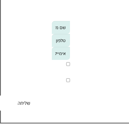
מעודכנים לקבל מידע על
אירועי הסנטר, מבצעים
וחוויות לפני כולם?
אנא
מלאו
את
טופס
-
אני מסכים/ה לקבל חומר
הצטרפו
פרסומי
אלינו
קראתי ואני מסכים/ה ל
מדיניות
הפרטיות