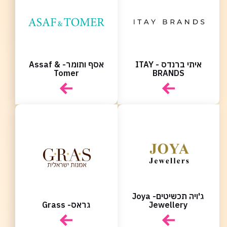
משחקים
מתנות
ופנטזיה
אביזרים
משתמש חדש/אורח
משתמש חדש/אורח
ופנאי
חנויות
שונות
להרשמה
בלעדיות
בסנטר
איתי ברנדס - ITAY
אסף ותומר- Assaf &
Tomer
BRANDS
לכל
החנויות
ג'ויה תכשיטים- Joya
Jewellery
גראס- Grass