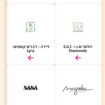
יהלומי ש.ג.י- S.G.I
ליירה - דברים קסומים-
Lyra
Diamonds