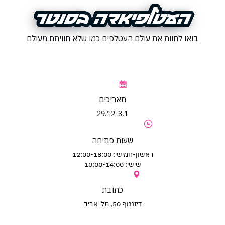
משחקים
מתנות
ופנטזיה
אביזרים
משתמש חדש/אורח
משתמש חדש/אורח
העטלפיאדה בסנטר
העטלפיאדה בסנטר
ופנאי
חנויות
שונות
בואו לחוות את עולם העטלפים כמו שלא חוויתם מעולם
להרשמה
בלעדיות
בסנטר
לכל
החנויות
תאריכים
29.12-3.1
שעות פתיחה
ראשון-חמישי: 12:00-18:00
שישי: 10:00-14:00
כתובת
דיזנגוף 50, תל-אביב