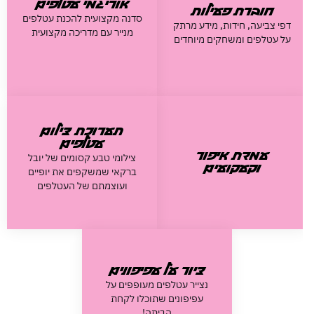
אוריגמי עטלפים
אוריגמי עטלפים
חוברת פעילות
חוברת פעילות
סדנה מקצועית להכנת עטלפים
דפי צביעה, חידות, מידע מרתק
מנייר עם מדריכה מקצועית
על עטלפים ומשחקים מיוחדים
תערוכת צילום
תערוכת צילום
עטלפים
עטלפים
עמדת איפור
עמדת איפור
צילומי טבע קסומים של יובל
וקעקועים
וקעקועים
ברקאי שמשקפים את יופיים
ועוצמתם של העטלפים
ציור על עפיפונים
ציור על עפיפונים
נצייר עטלפים מעופפים על
עפיפונים שתוכלו לקחת
הביתה!