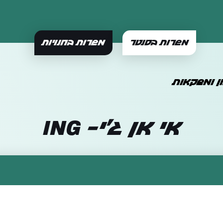
משרות בסנטר
משרות בחנויות
ן ומשקאות
אי אן ג'י- ING