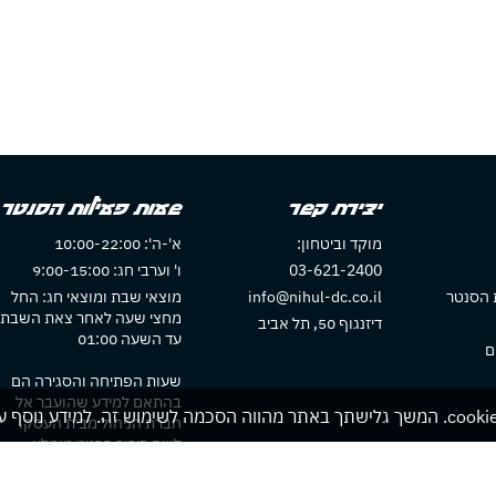
יצירת קשר
שעות פעילות הסנטר
מוקד וביטחון:
א'-ה': 10:00-22:00
03-621-2400
ו' וערבי חג: 9:00-15:00
 הסנטר
info@nihul-dc.co.il
מוצאי שבת ומוצאי חג: החל
מחצי שעה לאחר צאת השבת
דיזנגוף 50, תל אביב
עד השעה 01:00
ם
שעות הפתיחה והסגירה הם
בהתאם למידע שהועבר אל
חברת הניהול מבית העסק.
לשם בירור פרטני מומלץ
להתקשר לבית העסק או לבדו
באתר בית העסק אם חלו שינוי