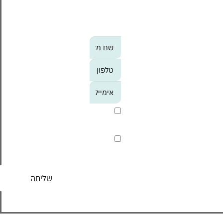
מעודכנים לקבל מידע על
אירועי הסנטר, מבצעים
וחוויות לפני כולם?
אנא
מלאו
את
טופס
-
אני מסכים/ה לקבל חומר
הצטרפו
פרסומי
אלינו
קראתי ואני מסכים/ה ל
מדיניות
הפרטיות