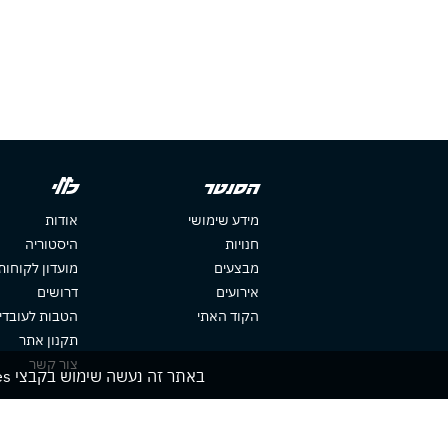
הסנטר
כללי
מידע שימושי
אודות
חנויות
היסטוריה
מבצעים
מועדון לקוחות
אירועים
דרושים
הקוד האתי
הטבות לעובדי
תקנון אתר
צור קשר
באתר זה נעשה שימוש בקבצי cookies. המשך גלישתך באתר מהווה הסכמה לשימוש זה. למידע נוסף עיין ב