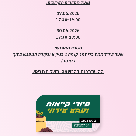
משחקים
מתנות
מועד הסיורים הקרובים:
ופנטזיה
אביזרים
משתמש חדש/אורח
משתמש חדש/אורח
ופנאי
17.06.2026
17:30-19:00
חנויות
שונות
להרשמה
בלעדיות
30.06.2026
בסנטר
17:30-19:00
לכל
נקודת המפגש:
החנויות
שער 2 ליד חנות כלי זמר קומה 1 בניין B (נקודת המפגש
בתוך
הסנטר
)
ההשתתפות בהרשמה ותשלום מראש