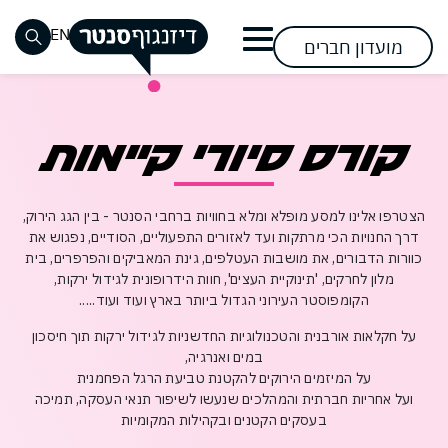
דלג לתוכן
דלג לסרגל הניווט
EN
מועדון חברים
סגור
שעות
אופנת
חזון
שוק
אופנת
שעות
מימוש
רביעי
כבר רשומים? התחברו
כבר רשומים? התחברו
אין מוצרים בעגלה
קורס סיורי קיימות
נשים
פעילות
גברים
פתיחת
האוכל
החזון
ההשפעה
טבעוני
ומידע
שערים
בסנטר
ילדים
הנעלה
אירועים
בואו
אירועים
אירועים
כללי
מתחמי
קרובים
תראו
הצטרפות
הצטרפו אלינו למסע מופלא ומלא בחוויות ברחבי הסנטר - בין הגג הירוק,
ספורט
אופנה
ופעילויות
ופעילויות
דרכי
השכרה
נגישות
מה
להשפעה
הצטרפו
דרך החנויות הכי מרתקות ועד לאזורים התפעוליים, הסודיים, נפגוש את
מתחדשת
הגעה
בסנטר
בסנטר
פספסתם
לבקר
לבקר
כוורות הדבורים, את מושבות העטלפים, גינת המאביקים והפרפרים, בית
להשפעה
אלקטרוניקה
אופטיקה
וחנייה
מלון לחרקים, 'תינוקיית העצים', חוות הידרופונית לגידול ירקות,
פעילות
פעילות
וסלולר
להשפיע
להשפיע
הקומפוסטר העירוני הגדול ביותר בארץ ועוד ועוד.....
קריירה
לקבוצות
דיזנגוף
לקהל
לצפייה
לייף
עושים
בסנטר
ובתי
סנטר
הרחב
שכחתי סיסמה
זכור אותי
על חקלאות אורבנית והטכנולוגיות החדשניות לגידול ירקות תוך חיסכון
סטייל
סידורים
ספר
בשבילכם
במבצעי
במים ואנרגיה,
מזון
קוסמטיקה
חנות
על המיזמים הירוקים להקטנת טביעת הרגל הפחמנית
לקנות
לקנות
פארם
ומשקאות
קיימות
ועל אחריות חברתית והמהלכים שנעשו לשיפור תנאי העסקה, תמיכה
וביוטי
בסנטר
בעסקים הקטנים ובקהילות המקומיות