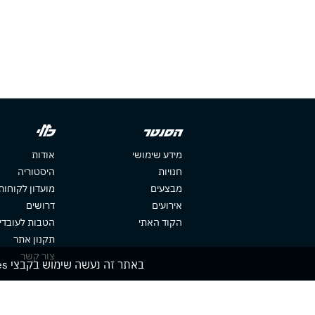
הסנטר
כללי
מידע שימושי
אודות
חנויות
היסטוריה
מבצעים
מועדון לקוחות
אירועים
דרושים
הקוד האתי
הטבות לעובדי
תקנון אתר
צור קשר
באתר זה נעשה שימוש בקבצי cookies. המשך גלישתך באתר מהווה הסכמה לשימוש זה. למידע נוסף עיין ב