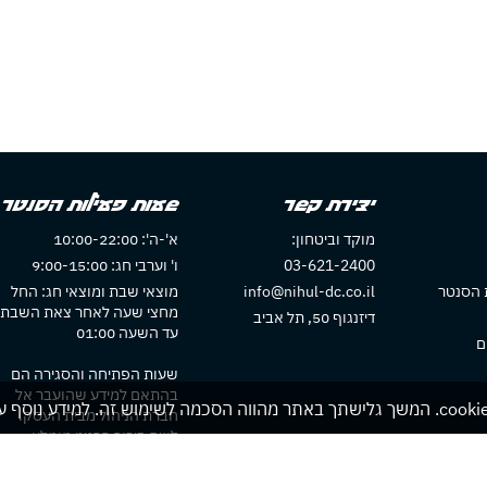
יצירת קשר
שעות פעילות הסנטר
מוקד וביטחון:
א'-ה': 10:00-22:00
03-621-2400
ו' וערבי חג: 9:00-15:00
 הסנטר
info@nihul-dc.co.il
מוצאי שבת ומוצאי חג: החל
מחצי שעה לאחר צאת השבת
דיזנגוף 50, תל אביב
עד השעה 01:00
ם
שעות הפתיחה והסגירה הם
בהתאם למידע שהועבר אל
חברת הניהול מבית העסק.
לשם בירור פרטני מומלץ
להתקשר לבית העסק או לבדו
באתר בית העסק אם חלו שינוי