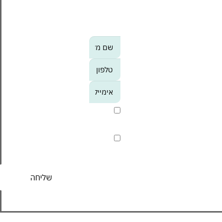
מעודכנים לקבל מידע על
אירועי הסנטר, מבצעים
וחוויות לפני כולם?
אנא
מלאו
את
טופס
-
אני מסכים/ה לקבל חומר
הצטרפו
פרסומי
אלינו
קראתי ואני מסכים/ה ל
מדיניות
הפרטיות