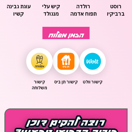
רוסט
רולדה
קיש עלי
עוגת גבינה
ברביקיו
תפוח אדמה
מנגולד
קשיו
ואורז
וטופו
הזמן משלוח
קישור וולט
קישור תן ביס
קישור
משלוחה
רוצה להקים דוכן
רוצה להקים דוכן