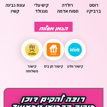
רוסט
רולדה
קיש עלי
עוגת גבינה
ברביקיו
תפוח אדמה
מנגולד
קשיו
ואורז
וטופו
הזמן משלוח
קישור וולט
קישור תן ביס
קישור
משלוחה
רוצה להקים דוכן
רוצה להקים דוכן