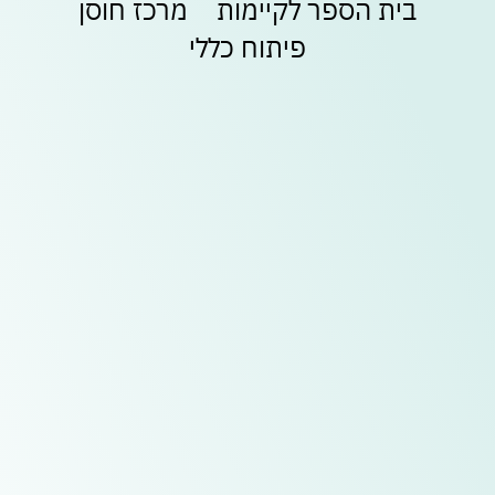
בית הספר לקיימות
מרכז חוסן
בלעדיות
בסנטר
משתמש חדש/אורח
משתמש חדש/אורח
פיתוח כללי
לכל
החנויות
להרשמה