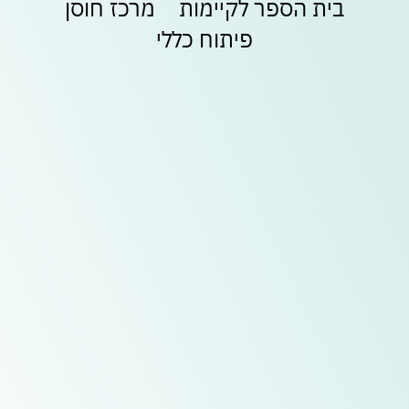
בית הספר לקיימות
מרכז חוסן
בלעדיות
בסנטר
משתמש חדש/אורח
משתמש חדש/אורח
פיתוח כללי
לכל
החנויות
להרשמה