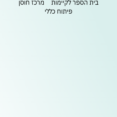
בית הספר לקיימות
מרכז חוסן
בלעדיות
בסנטר
משתמש חדש/אורח
משתמש חדש/אורח
פיתוח כללי
לכל
החנויות
להרשמה