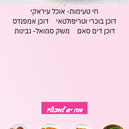
גיורא- אוכל ביתי מרוקאי
רושדי אוכל דרוזי
משחקים
מתנות
ופנטזיה
אביזרים
משתמש חדש/אורח
משתמש חדש/אורח
חי טעימות- אוכל עיראקי
ופנאי
דוכן בוכרי וטריפולטאי
דוכן אמפנדס
חנויות
שונות
להרשמה
בלעדיות
דוכן דים סאם
משק סמואל- גבינות
בסנטר
לכל
החנויות
מה יש לאכול?