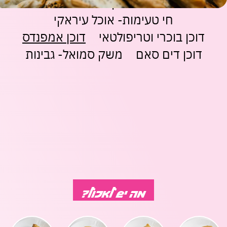
גיורא- אוכל ביתי מרוקאי
רושדי אוכל דרוזי
משחקים
מתנות
ופנטזיה
אביזרים
משתמש חדש/אורח
משתמש חדש/אורח
חי טעימות- אוכל עיראקי
ופנאי
דוכן בוכרי וטריפולטאי
דוכן אמפנדס
חנויות
שונות
להרשמה
בלעדיות
דוכן דים סאם
משק סמואל- גבינות
בסנטר
לכל
החנויות
מה יש לאכול?