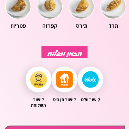
תרד
תירס
קפרזה
פטריות
הזמן משלוח
קישור וולט
קישור תן ביס
קישור
משלוחה