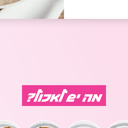
 אוכל דרוזי
חי טעימות- אוכל עיראקי
דוכן ב
דוכן דים סאם
משק סמואל- גבינות
מה יש לאכול?