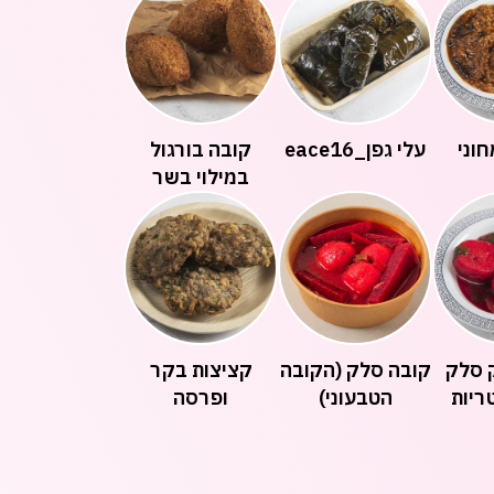
וני
עלי גפן_eace16
קובה בורגול
במילוי בשר
 סלק
קובה סלק (הקובה
קציצות בקר
ריות
הטבעוני)
ופרסה