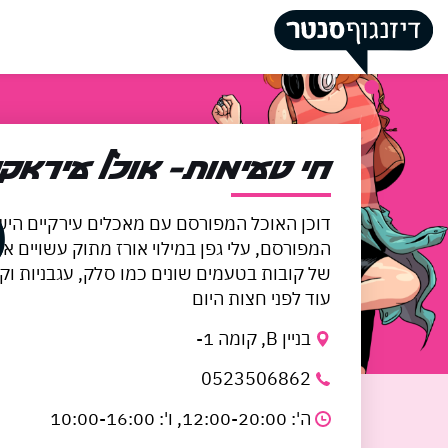
דלג לתוכן
דלג לסרגל הניווט
סגור
כבר רשומים? התחב
כבר רשומים? התחב
חי טעימות- אוכל עיראקי
דוכן האוכל המפורסם עם מאכלים עירקיים היש
המפורסם, עלי גפן במילוי אורז מתוק עשויים אח
של קובות בטעמים שונים כמו סלק, עגבניות ו
עוד לפני חצות היום
בניין B, קומה 1-
זכור אותי
0523506862
ה': 12:00-20:00, ו': 10:00-16:00
שוק האוכל
ים תיכוני- הדוכן 