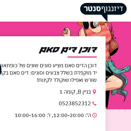
דלג לתוכן
דלג לסרגל הניווט
סגור
כבר רשומים? התחב
כבר רשומים? התחב
דוכן דים סאם
דוכן הדים סאם מציע סוגים שונים של כופתאו
יד מוקפדת בשלל צבעים וסוגים: דים סאם בקר, 
שורש ואפילו שוקולד לקינוח!
בניין B, קומה 1
זכור אותי
0523852312
ה': 12:00-20:00, ו': 10:00-16:00
שוק האוכל
ים תיכוני- הדוכן 