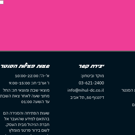
דוכן
בשוק
האוכל?
יצירת קשר
שעות פעילות הסנטר
מוקד וביטחון:
א'-ה': 10:00-22:00
03-621-2400
ו' וערבי חג: 9:00-15:00
 הסנטר
info@nihul-dc.co.il
מוצאי שבת ומוצאי חג: החל
מחצי שעה לאחר צאת השבת
דיזנגוף 50, תל אביב
עד השעה 01:00
ם
שעות הפתיחה והסגירה הם
בהתאם למידע שהועבר אל
חברת הניהול מבית העסק.
לשם בירור פרטני מומלץ