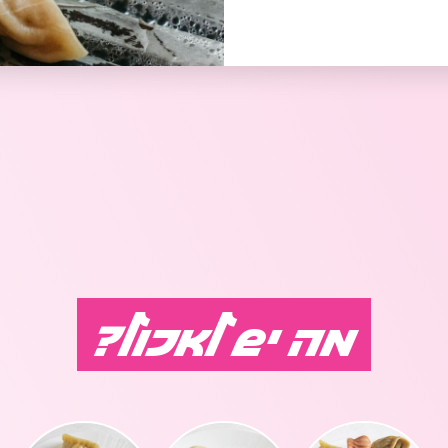
 אוכל דרוזי
חי טעימות- אוכל עיראקי
דוכן ב
דוכן דים סאם
משק סמואל- גבינות
מה יש לאכול?