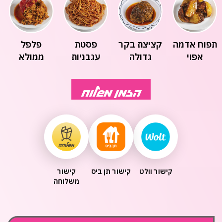
תפוח אדמה
קציצת בקר
פסטת
פלפל
אפוי
גדולה
עגבניות
ממולא
אורז ועשבי
תיבול
הזמן משלוח
קישור וולט
קישור תן ביס
קישור
משלוחה