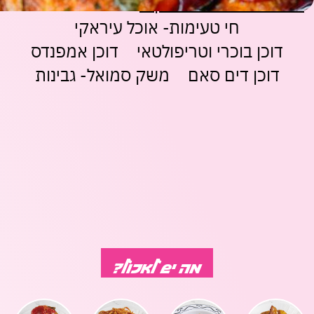
גיורא- אוכל ביתי מרוקאי
רושדי אוכל דרוזי
משחקים
מתנות
ופנטזיה
אביזרים
משתמש חדש/אורח
משתמש חדש/אורח
חי טעימות- אוכל עיראקי
ופנאי
דוכן בוכרי וטריפולטאי
דוכן אמפנדס
חנויות
שונות
להרשמה
בלעדיות
דוכן דים סאם
משק סמואל- גבינות
בסנטר
לכל
החנויות
מה יש לאכול?