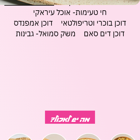
גיורא- אוכל ביתי מרוקאי
רושדי אוכל דרוזי
משחקים
מתנות
ופנטזיה
אביזרים
משתמש חדש/אורח
משתמש חדש/אורח
חי טעימות- אוכל עיראקי
ופנאי
דוכן בוכרי וטריפולטאי
דוכן אמפנדס
חנויות
שונות
להרשמה
בלעדיות
דוכן דים סאם
משק סמואל- גבינות
בסנטר
לכל
החנויות
מה יש לאכול?