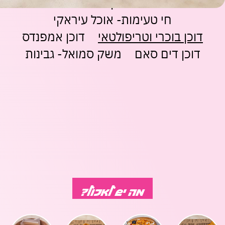
גיורא- אוכל ביתי מרוקאי
רושדי אוכל דרוזי
משחקים
מתנות
ופנטזיה
אביזרים
משתמש חדש/אורח
משתמש חדש/אורח
חי טעימות- אוכל עיראקי
ופנאי
דוכן בוכרי וטריפולטאי
דוכן אמפנדס
חנויות
שונות
להרשמה
בלעדיות
דוכן דים סאם
משק סמואל- גבינות
בסנטר
לכל
החנויות
מה יש לאכול?