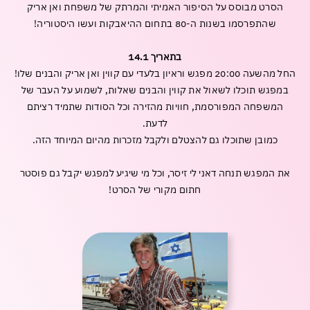
משחקים
מתנות
הסרט מבוסס על הסיפור האמיתי והמרתק של משפחת ואן אריק
ופנטזיה
אביזרים
משתמש חדש/אורח
משתמש חדש/אורח
שהתפרסמו בשנות ה-80 בתחום ההיאבקות ועשו היסטוריה!
ופנאי
חנויות
שונות
בתאריך 14.1
להרשמה
בלעדיות
החל מהשעה 20:00 מפגש וראיון בלעדי עם קווין ואן אריק והבנים שלו!
בסנטר
במפגש תוכלו לשאול את קווין והבנים שאלות, לשמוע על העבר של
לכל
המשפחה המפורסמת, חוויות מהזירה וכל הסודות שתמיד רציתם
החנויות
לדעת.
כמובן שתוכלו גם להצטלם ולקבל מזכרות מהיום המיוחד הזה.
את המפגש תנחה דאני לי זיסר, וכל מי שיגיע למפגש יקבל גם פוסטר
חתום מקורי של הסרט!