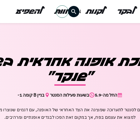
לבקר
לקנות
לחוות
להשפיע
EN
אין מוצרים בעגלה
רו
רו
משתמש חד
משתמש חד
ת אופנה אחראית בש
דאגנו לכם ליצירת 
"שנקר"
המשיכו למילוי פרט
משתמש רשום כבר 
החל מה-5.9
בשעות פעילות הסנטר
בניין B קומה 1-
להרשמה
שכחתי סיסמה
ם לסנטר לתערוכה שמציגה את הצד האחראי של האופנה, עם דגמים שנוצרו מחו
למצוא את עצמם בפח, אך במקום זאת הפכו לבגדים אופנתיים ומרהיבים.