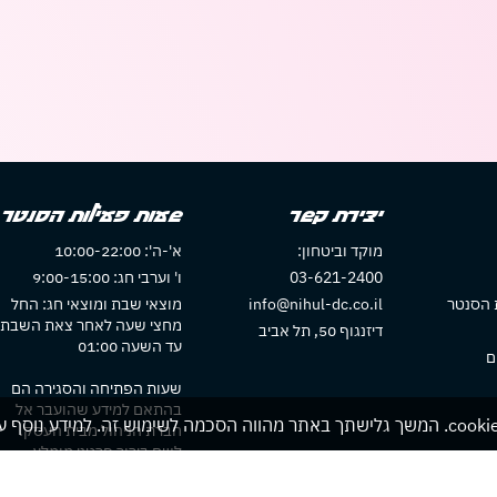
יצירת קשר
שעות פעילות הסנטר
מוקד וביטחון:
א'-ה': 10:00-22:00
03-621-2400
ו' וערבי חג: 9:00-15:00
 הסנטר
info@nihul-dc.co.il
מוצאי שבת ומוצאי חג: החל
מחצי שעה לאחר צאת השבת
דיזנגוף 50, תל אביב
עד השעה 01:00
ם
שעות הפתיחה והסגירה הם
בהתאם למידע שהועבר אל
חברת הניהול מבית העסק.
לשם בירור פרטני מומלץ
להתקשר לבית העסק או לבדו
באתר בית העסק אם חלו שינוי