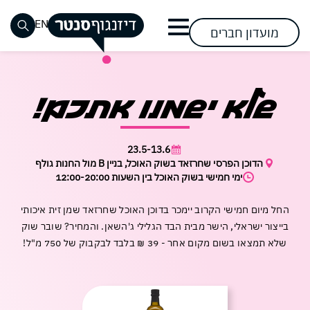
דלג לתוכן
דלג לסרגל הניווט
EN
מועדון חברים
סגור
שעות
אופנת
חזון
שוק
אופנת
שעות
מימוש
רביעי
כבר רשומים? התחברו
כבר רשומים? התחברו
אין מוצרים בעגלה
שלא ישמנו אתכם!
נשים
פעילות
גברים
פתיחת
האוכל
החזון
ההשפעה
טבעוני
ומידע
שערים
בסנטר
ילדים
הנעלה
אירועים
בואו
אירועים
אירועים
כללי
מתחמי
קרובים
תראו
הצטרפות
23.5-13.6
ספורט
אופנה
ופעילויות
ופעילויות
דרכי
השכרה
נגישות
מה
להשפעה
הצטרפו
הדוכן הפרסי שחרזאד בשוק האוכל, בניין B מול החנות גולף
מתחדשת
הגעה
בסנטר
בסנטר
פספסתם
ימי חמישי בשוק האוכל בין השעות 12:00-20:00
לבקר
לבקר
להשפעה
אלקטרוניקה
אופטיקה
וחנייה
פעילות
פעילות
וסלולר
להשפיע
להשפיע
קריירה
לקבוצות
דיזנגוף
לקהל
החל מיום חמישי הקרוב יימכר בדוכן האוכל שחרזאד שמן זית איכותי
לצפייה
לייף
עושים
בסנטר
ובתי
סנטר
הרחב
שכחתי סיסמה
בייצור ישראלי, הישר מבית הבד הגלילי ג'השאן. והמחיר? שובר שוק
זכור אותי
סטייל
סידורים
ספר
בשבילכם
במבצעי
שלא תמצאו בשום מקום אחר - 39 ₪ בלבד לבקבוק של 750 מ"ל!
מזון
קוסמטיקה
חנות
לקנות
לקנות
פארם
ומשקאות
קיימות
וביוטי
בסנטר