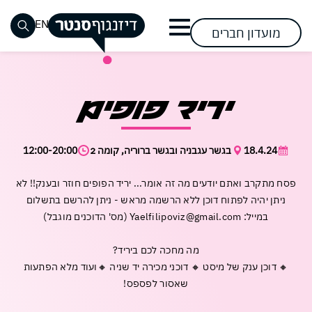
דלג לתוכן
דלג לסרגל הניווט
EN
מועדון חברים
סגור
שעות
אופנת
חזון
שוק
אופנת
שעות
מימוש
רביעי
כבר רשומים? התחברו
כבר רשומים? התחברו
אין מוצרים בעגלה
יריד פופים
נשים
פעילות
גברים
פתיחת
האוכל
החזון
ההשפעה
טבעוני
ומידע
שערים
בסנטר
ילדים
הנעלה
אירועים
בואו
אירועים
אירועים
כללי
מתחמי
קרובים
תראו
הצטרפות
18.4.24
בגשר עגבניה ובגשר ברוריה, קומה 2
12:00-20:00
ספורט
אופנה
ופעילויות
ופעילויות
דרכי
השכרה
נגישות
מה
להשפעה
הצטרפו
מתחדשת
הגעה
בסנטר
בסנטר
פספסתם
לבקר
לבקר
להשפעה
פסח מתקרב ואתם יודעים מה זה אומר... יריד הפופים חוזר ובענק!! לא
אלקטרוניקה
אופטיקה
וחנייה
פעילות
פעילות
ניתן יהיה לפתוח דוכן ללא הרשמה מראש - ניתן להרשם בתשלום
וסלולר
להשפיע
להשפיע
קריירה
לקבוצות
דיזנגוף
לקהל
במייל: Yaelfilipoviz@gmail.com (מס' הדוכנים מוגבל)
לצפייה
לייף
עושים
בסנטר
ובתי
סנטר
הרחב
שכחתי סיסמה
זכור אותי
סטייל
סידורים
ספר
בשבילכם
במבצעי
מה מחכה לכם ביריד?
מזון
קוסמטיקה
חנות
🔸 דוכן ענק של מיסט 🔸 דוכני מכירה יד שניה 🔸ועוד מלא הפתעות
לקנות
לקנות
פארם
ומשקאות
קיימות
שאסור לפספס!
וביוטי
בסנטר