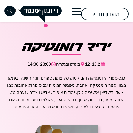
דלג לתוכן
דלג לסרגל הניווט
EN
מועדון חברים
סגור
שעות
אופנת
חזון
שוק
אופנת
שעות
מימוש
רביעי
כבר רשומים? התחברו
כבר רשומים? התחברו
אין מוצרים בעגלה
יריד רומנטיקה
נשים
פעילות
גברים
פתיחת
האוכל
החזון
ההשפעה
טבעוני
ומידע
שערים
בסנטר
ילדים
הנעלה
אירועים
בואו
אירועים
אירועים
כללי
מתחמי
קרובים
תראו
הצטרפות
12-13.2
בוטיק ובגלריה
14:00-20:00
ספורט
אופנה
ופעילויות
ופעילויות
דרכי
השכרה
נגישות
מה
להשפעה
הצטרפו
מתחדשת
הגעה
בסנטר
בסנטר
פספסתם
לבקר
לבקר
להשפעה
כנס ספרי הרומנטיקה והבוקטוק של צומת ספרים חוזר השנה ובענק!
אלקטרוניקה
אופטיקה
וחנייה
פעילות
פעילות
מגוון ספרי רומנטיקה ואהבה, מפגשי חתימות עם סופרות אהובות כמו
וסלולר
להשפיע
להשפיע
קריירה
לקבוצות
דיזנגוף
לקהל
- עדן בל, דיאן אל, יפית גולן, יהודית ציפורי, אבישג צ'רחי, נעמה טל,
לצפייה
לייף
עושים
בסנטר
ובתי
סנטר
הרחב
שכחתי סיסמה
זכור אותי
שובל מימון, בר דרור, שרון חיון גינת ועוד, פעילויות תוכן מיוחדות עם
סטייל
סידורים
ספר
בשבילכם
במבצעי
פרסים, מבצעים בלעדיים, חשיפות חדשות ועוד המון הפתעות!
מזון
קוסמטיקה
חנות
לקנות
לקנות
פארם
ומשקאות
קיימות
וביוטי
בסנטר