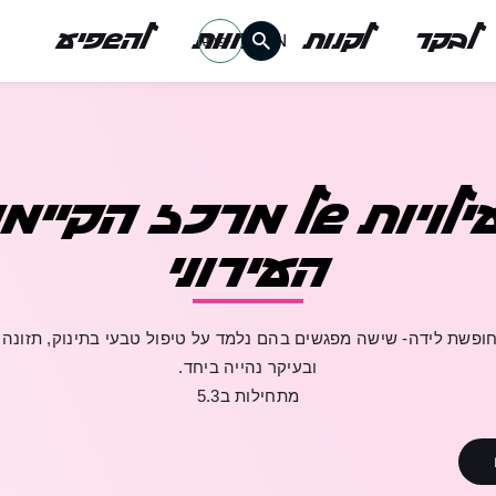
לבקר
לקנות
לחוות
להשפיע
EN
אין מוצרים בעגלה
רו
רו
משתמש חד
משתמש חד
לויות של מרכז הקיימ
דאגנו לכם ליצירת 
העירוני
המשיכו למילוי פרט
משתמש רשום כבר 
ופשת לידה- שישה מפגשים בהם נלמד על טיפול טבעי בתינוק, תזונה 
ובעיקר נהייה ביחד.
להרשמה
שכחתי סיסמה
מתחילות ב5.3