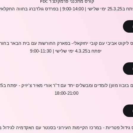
קורס
מתכנני
פרמקלצ
'
ר
PDC
י שלישי | 9:00-14:00 | בפרדס גולדברג בחווה החקלאית
ס
ליקוט
אביבי
עם
קובי
יחזקאלי
-
בפארק
החורשות
עם
בית
הבאר
בחור
יפתח
ב
4.3.25
ימי
שלישי
| 9:00-11:30
ם
בזבוז
מזון
)
לומדים
ומבשלים
יחד
עם
ד
"
ר
אורי
מאיר
צ
'
יזיק
-
יפתח
ב
25
18:00-21:00
גידול
פטריות
-
במרכז
הקיימות
העירוני
בסנטר
עם
האקדמיה
לגידול
ב