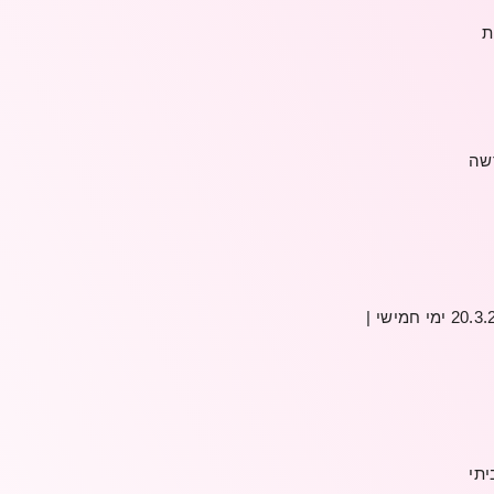
שה
20.3.
ימי
חמישי
|
יתי