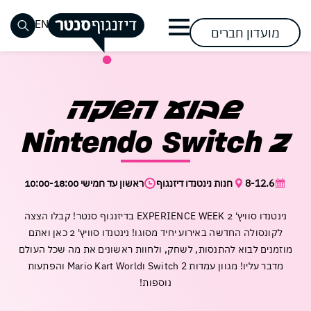
דלג לתוכן
דלג לסרגל הניווט
EN
מועדון חברים
סגור
שעות
אופנת
חזון
שוק
אופנת
שעות
מימוש
רביעי
כבר רשומים? התחברו
כבר רשומים? התחברו
אין מוצרים בעגלה
שבוע השקה
נשים
פעילות
גברים
פתיחת
האוכל
החזון
ההשפעה
טבעוני
ומידע
שערים
בסנטר
ילדים
הנעלה
אירועים
בואו
Nintendo Switch 2
אירועים
אירועים
כללי
מתחמי
קרובים
תראו
הצטרפות
ספורט
אופנה
ופעילויות
ופעילויות
דרכי
השכרה
נגישות
מה
להשפעה
הצטרפו
מתחדשת
הגעה
בסנטר
בסנטר
פספסתם
לבקר
לבקר
להשפעה
8-12.6
חנות נינטנדו דיזנגוף
ראשון עד חמישי 10:00-18:00
אלקטרוניקה
אופטיקה
וחנייה
פעילות
פעילות
וסלולר
להשפיע
להשפיע
קריירה
לקבוצות
דיזנגוף
לקהל
נינטנדו סוויץ' 2 EXPERIENCE WEEK בדיזנגוף סנטר! קבלו הצצה
לצפייה
לייף
עושים
בסנטר
ובתי
סנטר
הרחב
שכחתי סיסמה
זכור אותי
לקונסולה החדשה באירוע יחיד מסוגו! נינטנדו סוויץ' 2 כאן ואתם
סטייל
סידורים
ספר
בשבילכם
במבצעי
מוזמנים לבוא להתנסות, לשחק, ולחוות ראשונים את מה שכל העולם
מזון
קוסמטיקה
חנות
מדבר עליו! מגוון עמדות Switch 2 וMario Kart World והפתעות
לקנות
לקנות
פארם
ומשקאות
קיימות
נוספות!
וביוטי
בסנטר