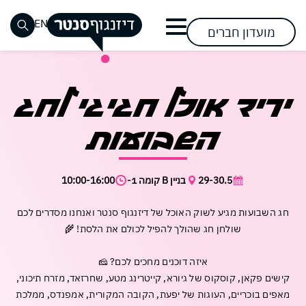
דלג לתוכן
דלג לסרגל הניווט
EN
מועדון חברים
סגור
שעות
אופנת
חזון
שוק
אופנת
שעות
מימוש
רביעי
כבר רשומים? התחברו
כבר רשומים? התחברו
אין מוצרים בעגלה
יריד אוכל חגיגי לחג
נשים
פעילות
גברים
פתיחת
האוכל
החזון
ההשפעה
טבעוני
ומידע
שערים
בסנטר
ילדים
הנעלה
אירועים
בואו
השבועות
אירועים
אירועים
כללי
מתחמי
קרובים
תראו
הצטרפות
ספורט
אופנה
ופעילויות
ופעילויות
דרכי
השכרה
נגישות
מה
להשפעה
הצטרפו
מתחדשת
הגעה
בסנטר
בסנטר
פספסתם
לבקר
לבקר
להשפעה
29-30.5
בניין B קומה 1-
10:00-16:00
אלקטרוניקה
אופטיקה
וחנייה
פעילות
פעילות
וסלולר
להשפיע
להשפיע
קריירה
לקבוצות
דיזנגוף
לקהל
חג השבועות מגיע לשוק האוכל של דיזנגוף סנטר ואנחנו מסדרים לכם
לצפייה
לייף
עושים
בסנטר
ובתי
סנטר
הרחב
שכחתי סיסמה
זכור אותי
שולחן חג שהולך להפיל לכולם את הלסת! 🌾
סטייל
סידורים
ספר
בשבילכם
במבצעי
מזון
קוסמטיקה
חנות
איזה דוכנים מחכים לכם? 🧀
לקנות
לקנות
פארם
ומשקאות
קיימות
קישים פקאן, קוסקוס של גיורא, קייטרינג מטע, שחרזאד, מזרח תיכוני,
וביוטי
בסנטר
מאפים בוכריים, העוגות של יפעת, הקובה המקורית, אמפנדס, ממלכת