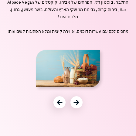
משחקים
מתנות
החלבה, בוסטון דלי, הפרחים של אביהו, קוקטלים של Alpace Vegan
ופנטזיה
אביזרים
משתמש חדש/אורח
משתמש חדש/אורח
Bar, בירות קרות, גבינות ממשקי הארץ והעולם, בשר מעושן, גחנון,
ופנאי
מלווח ועוד!
חנויות
שונות
להרשמה
בלעדיות
מחכים לכם עם עשרות דוכנים, אווירה קיצית ומלא הפתעות לשבועות!
בסנטר
לכל
החנויות
עבור לתמונה הקודמת
עבור לתמונה הבאה