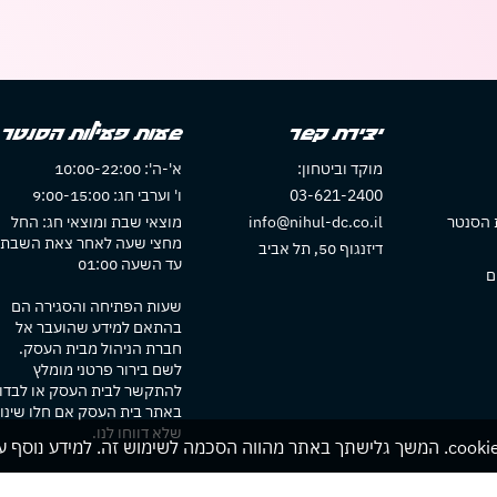
יצירת קשר
שעות פעילות הסנטר
מוקד וביטחון:
א'-ה': 10:00-22:00
03-621-2400
ו' וערבי חג: 9:00-15:00
 הסנטר
info@nihul-dc.co.il
מוצאי שבת ומוצאי חג: החל
מחצי שעה לאחר צאת השבת
דיזנגוף 50, תל אביב
עד השעה 01:00
ם
שעות הפתיחה והסגירה הם
בהתאם למידע שהועבר אל
חברת הניהול מבית העסק.
לשם בירור פרטני מומלץ
להתקשר לבית העסק או לבדו
באתר בית העסק אם חלו שינוי
שלא דווחו לנו.