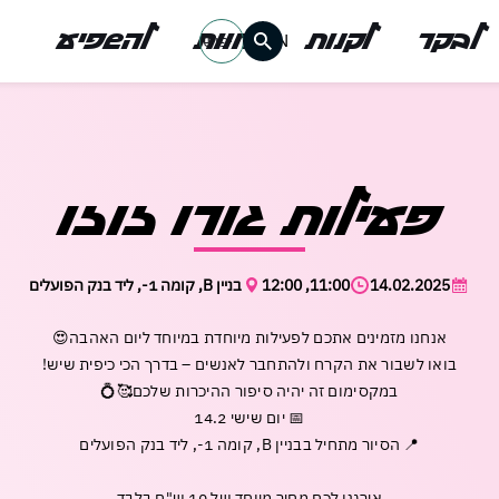
לבקר
לקנות
לחוות
להשפיע
EN
אין מוצרים בעגלה
רו
רו
משתמש חד
משתמש חד
פעילות גורו זוזו
דאגנו לכם ליצירת 
המשיכו למילוי פרט
14.02.2025
11:00, 12:00
בניין B, קומה 1-, ליד בנק הפועלים
משתמש רשום כבר 
אנחנו מזמינים אתכם לפעילות מיוחדת במיוחד ליום האהבה😍
בואו לשבור את הקרח ולהתחבר לאנשים – בדרך הכי כיפית שיש!
להרשמה
שכחתי סיסמה
במקסימום זה יהיה סיפור ההיכרות שלכם🥰💍
📅 יום שישי 14.2
📍 הסיור מתחיל בבניין B, קומה 1-, ליד בנק הפועלים
אירגנו לכם מחיר מיוחד של 10 ש"ח בלבד