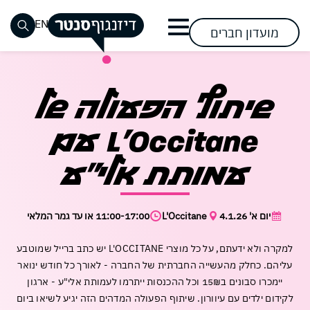
דלג לתוכן
דלג לסרגל הניווט
EN
מועדון חברים
סגור
שעות
אופנת
חזון
שוק
אופנת
שעות
מימוש
רביעי
כבר רשומים? התחברו
כבר רשומים? התחברו
אין מוצרים בעגלה
שיתוף הפעולה של
נשים
פעילות
גברים
פתיחת
האוכל
החזון
ההשפעה
טבעוני
ומידע
שערים
בסנטר
ילדים
הנעלה
אירועים
בואו
L'Occitane עם
אירועים
אירועים
כללי
מתחמי
קרובים
תראו
הצטרפות
ספורט
אופנה
ופעילויות
ופעילויות
דרכי
השכרה
נגישות
מה
להשפעה
הצטרפו
מתחדשת
עמותת אלי"ע
הגעה
בסנטר
בסנטר
פספסתם
לבקר
לבקר
להשפעה
אלקטרוניקה
אופטיקה
וחנייה
פעילות
פעילות
וסלולר
להשפיע
להשפיע
קריירה
לקבוצות
דיזנגוף
לקהל
יום א' 4.1.26
L'Occitane
11:00-17:00 או עד גמר המלאי
לצפייה
לייף
עושים
בסנטר
ובתי
סנטר
הרחב
שכחתי סיסמה
זכור אותי
סטייל
סידורים
ספר
בשבילכם
במבצעי
למקרה ולא ידעתם, על כל מוצרי L'OCCITANE יש כתב ברייל שמוטבע
מזון
קוסמטיקה
חנות
עליהם. כחלק מהעשייה החברתית של החברה - לאורך כל חודש ינואר
לקנות
לקנות
פארם
ומשקאות
קיימות
יימכרו סבונים ב15₪ וכל ההכנסות ייתרמו לעמותת אלי"ע - ארגון
וביוטי
בסנטר
לקידום ילדים עם עיוורון. שיתוף הפעולה המדהים הזה יגיע לשיאו ביום