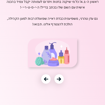
משחקים
מתנות
ראשון ה-4.1! כל מי שיקנה בחנות ויתרום לעמותה יקבל צמיד בהכנה
ופנטזיה
אביזרים
משתמש חדש/אורח
משתמש חדש/אורח
אישית עם השם שלו בכתב ברייל! ה-י-ס-ט-ר-י-!
ופנאי
חנויות
שונות
גם עדן טהרני, משפיענית כבדת ראייה שפועלת רבות למען הקהילה,
להרשמה
בלעדיות
הולכת להצטרף אלינו. תבואו!
בסנטר
לכל
החנויות
עבור לתמונה הקודמת
עבור לתמונה הבאה